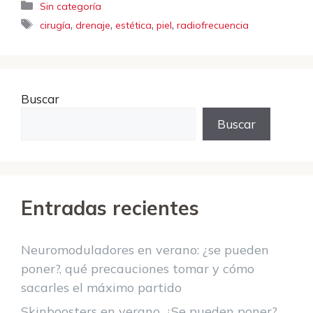
Categorías
Sin categoría
Etiquetas
,
,
,
,
cirugía
drenaje
estética
piel
radiofrecuencia
Buscar
Buscar
Entradas recientes
Neuromoduladores en verano: ¿se pueden
poner?, qué precauciones tomar y cómo
sacarles el máximo partido
Skinboosters en verano. ¿Se pueden poner?