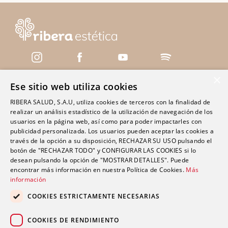
×
Ese sitio web utiliza cookies
Servicios
RIBERA SALUD, S.A.U, utiliza cookies de terceros con la finalidad de
realizar un análisis estadístico de la utilización de navegación de los
Centros
usuarios en la página web, así como para poder impactarles con
Clínica Polusa Santo Domingo
publicidad personalizada. Los usuarios pueden aceptar las cookies a
través de la opción a su disposición, RECHAZAR SU USO pulsando el
Clínica Ribera Ciudad Quesada
botón de "RECHAZAR TODO" y CONFIGURAR LAS COOKIES si lo
Clínica Ribera Cartagena
desean pulsando la opción de "MOSTRAR DETALLES". Puede
encontrar más información en nuestra Política de Cookies.
Más
Clínica Ribera Mestalla
información
COOKIES ESTRICTAMENTE NECESARIAS
Promociones
COOKIES DE RENDIMIENTO
Blog