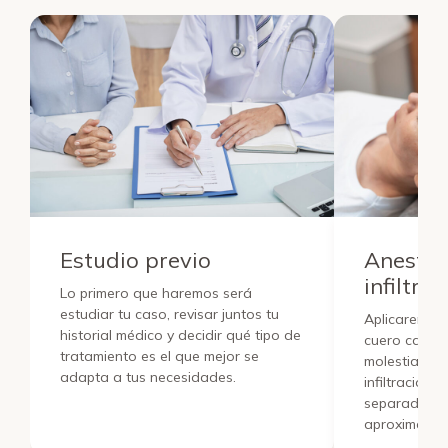
Estudio previo
Anestes
infiltra
Lo primero que haremos será
estudiar tu caso, revisar juntos tu
Aplicaremos 
historial médico y decidir qué tipo de
cuero cabell
tratamiento es el que mejor se
molestias y 
adapta a tus necesidades.
infiltracione
separadas u
aproximada