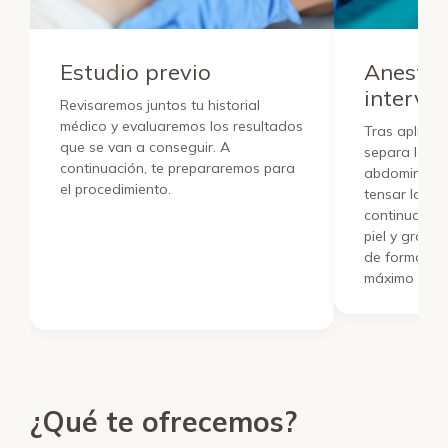
Estudio previo
Anestes
interve
Revisaremos juntos tu historial
médico y evaluaremos los resultados
Tras aplicar 
que se van a conseguir. A
separa la pie
continuación, te prepararemos para
abdominal pa
el procedimiento.
tensar los m
continuación
piel y grasa
de forma est
máximo la pos
¿Qué te ofrecemos?