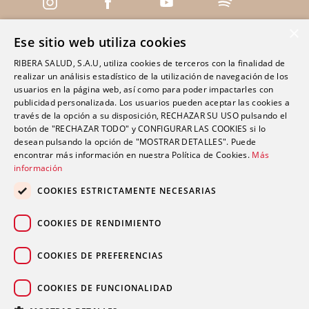
×
Ese sitio web utiliza cookies
Servicios
RIBERA SALUD, S.A.U, utiliza cookies de terceros con la finalidad de
realizar un análisis estadístico de la utilización de navegación de los
Centros
usuarios en la página web, así como para poder impactarles con
Clínica Polusa Santo Domingo
publicidad personalizada. Los usuarios pueden aceptar las cookies a
través de la opción a su disposición, RECHAZAR SU USO pulsando el
Clínica Ribera Ciudad Quesada
botón de "RECHAZAR TODO" y CONFIGURAR LAS COOKIES si lo
Clínica Ribera Cartagena
desean pulsando la opción de "MOSTRAR DETALLES". Puede
encontrar más información en nuestra Política de Cookies.
Más
Clínica Ribera Mestalla
información
COOKIES ESTRICTAMENTE NECESARIAS
Promociones
COOKIES DE RENDIMIENTO
Blog
Contacto
COOKIES DE PREFERENCIAS
COOKIES DE FUNCIONALIDAD
© 2026 Grupo Ribera.
Aviso legal
|
Política de privacidad
|
Política de cookies
|