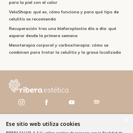
para la piel con el calor
VelaShape: qué es, cómo funciona y para qué tipo de
celulitis se recomienda
Recuperación tras una blefaroplastia día a día: qué
esperar desde la primera semana
Mesoterapia corporal y carboxiterapia: cómo se
combinan para tratar la celulitis y la grasa localizada
×
Ese sitio web utiliza cookies
Servicios
RIBERA SALUD, S.A.U, utiliza cookies de terceros con la finalidad de