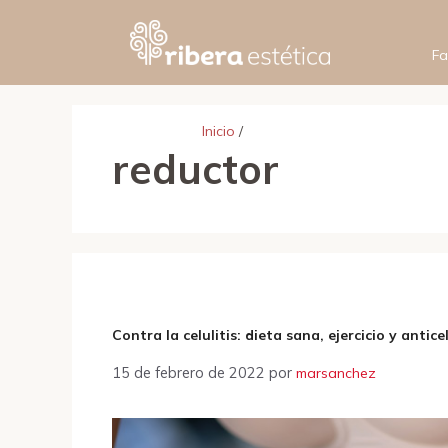
Saltar
al
contenido
Fa
Inicio
/
reductor
Contra la celulitis: dieta sana, ejercicio y antice
15 de febrero de 2022
por
marsanchez