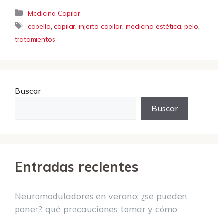
Categorías
Medicina Capilar
Etiquetas
,
,
,
,
,
cabello
capilar
injerto capilar
medicina estética
pelo
tratamientos
Buscar
Buscar
Entradas recientes
Neuromoduladores en verano: ¿se pueden
poner?, qué precauciones tomar y cómo