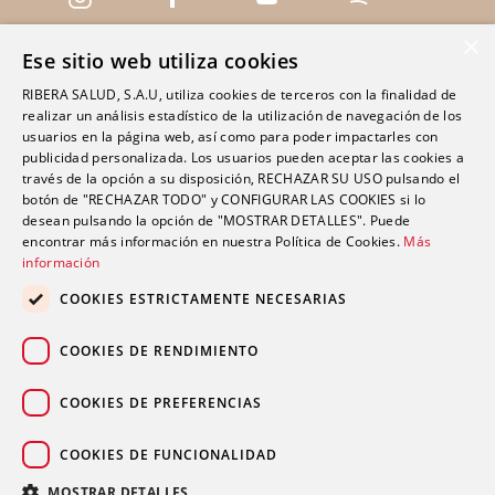
×
Ese sitio web utiliza cookies
Servicios
RIBERA SALUD, S.A.U, utiliza cookies de terceros con la finalidad de
realizar un análisis estadístico de la utilización de navegación de los
Centros
usuarios en la página web, así como para poder impactarles con
Clínica Polusa Santo Domingo
publicidad personalizada. Los usuarios pueden aceptar las cookies a
través de la opción a su disposición, RECHAZAR SU USO pulsando el
Clínica Ribera Ciudad Quesada
botón de "RECHAZAR TODO" y CONFIGURAR LAS COOKIES si lo
Clínica Ribera Cartagena
desean pulsando la opción de "MOSTRAR DETALLES". Puede
encontrar más información en nuestra Política de Cookies.
Más
Clínica Ribera Mestalla
información
COOKIES ESTRICTAMENTE NECESARIAS
Promociones
COOKIES DE RENDIMIENTO
Blog
Contacto
COOKIES DE PREFERENCIAS
COOKIES DE FUNCIONALIDAD
© 2026 Grupo Ribera.
Aviso legal
|
Política de privacidad
|
Política de cookies
|
MOSTRAR DETALLES