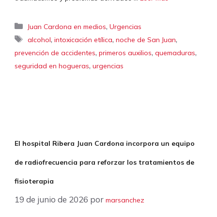
Categorías
,
Juan Cardona en medios
Urgencias
Etiquetas
,
,
,
alcohol
intoxicación etílica
noche de San Juan
,
,
,
prevención de accidentes
primeros auxilios
quemaduras
,
seguridad en hogueras
urgencias
El hospital Ribera Juan Cardona incorpora un equipo
de radiofrecuencia para reforzar los tratamientos de
fisioterapia
19 de junio de 2026
por
marsanchez