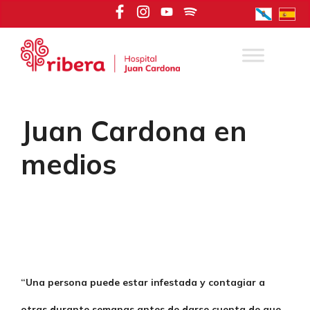
Saltar
al
contenido
Juan Cardona en
medios
“Una persona puede estar infestada y contagiar a
otras durante semanas antes de darse cuenta de que