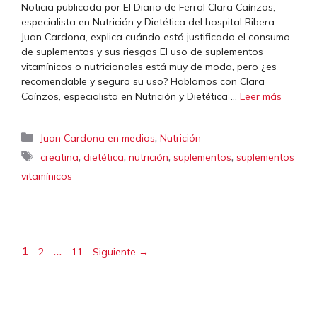
Noticia publicada por El Diario de Ferrol Clara Caínzos,
especialista en Nutrición y Dietética del hospital Ribera
Juan Cardona, explica cuándo está justificado el consumo
de suplementos y sus riesgos El uso de suplementos
vitamínicos o nutricionales está muy de moda, pero ¿es
recomendable y seguro su uso? Hablamos con Clara
Caínzos, especialista en Nutrición y Dietética …
Leer más
Categorías
,
Juan Cardona en medios
Nutrición
Etiquetas
,
,
,
,
creatina
dietética
nutrición
suplementos
suplementos
vitamínicos
Página
Página
Página
1
…
2
11
Siguiente
→