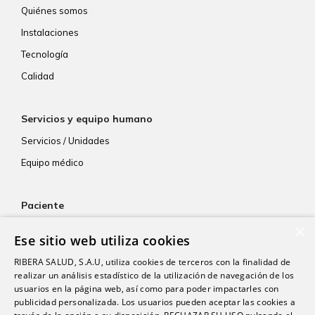
Quiénes somos
Instalaciones
Tecnología
Calidad
Servicios y equipo humano
Servicios / Unidades
Equipo médico
Paciente
×
Atención al paciente
Ese sitio web utiliza cookies
Aseguradoras
RIBERA SALUD, S.A.U, utiliza cookies de terceros con la finalidad de
Resultados de laboratorio
realizar un análisis estadístico de la utilización de navegación de los
usuarios en la página web, así como para poder impactarles con
Consentimiento informado
publicidad personalizada. Los usuarios pueden aceptar las cookies a
Paciente internacional