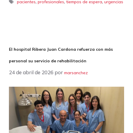
Etiquetas
,
,
,
pacientes
profesionales
tiempos de espera
urgencias
El hospital Ribera Juan Cardona refuerza con más
personal su servicio de rehabilitación
24 de abril de 2026
por
marsanchez