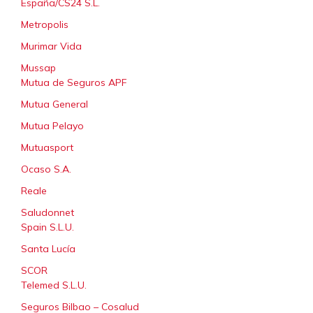
España/CS24 S.L.
Metropolis
Murimar Vida
Mussap
Mutua de Seguros APF
Mutua General
Mutua Pelayo
Mutuasport
Ocaso S.A.
Reale
Saludonnet
Spain S.L.U.
Santa Lucía
SCOR
Teleme
d
S.L.U.
Seguros Bilbao – Cosalud