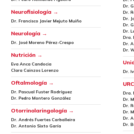
Dr. G
Neurofisiología →
Dr. 
Dr. J
Dr. Francisco Javier Mejuto Muiño
Dr. G
Dr. L
Neurología →
Dra. 
Dr. José Moreno Pérez-Crespo
Dr. 
Dr. 
Nutrición →
Unid
Eva Anca Candocia
Clara Cainzos Lorenzo
Dr. I
Oftalmología →
URC
Dr. Pascual Fuster Rodríguez
Dra. 
Dr. Pedro Montero González
Dr. M
Dr. 
Otorrinolaringología →
Dr. M
Dr. A
Dr. Andrés Fuertes Carballeira
Dr. B
Dr. Antonio Sixto Garía