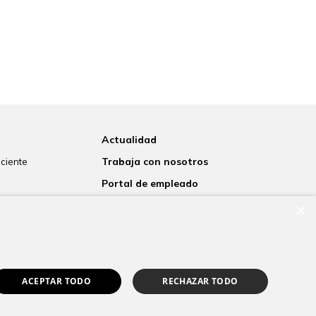
Actualidad
Trabaja con nosotros
aciente
Portal de empleado
s
Contacto
×
 laboratorio
to informado
rnacional
ACEPTAR TODO
RECHAZAR TODO