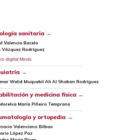
ología sanitaria →
l Valencia Bacelo
n Vázquez Rodríguez
cio digital Minds
quiatría →
Omar Walid Muquebil Ali Al Shaban Rodríguez
bilitación y medicina física →
 Morelva María Piñeiro Temprano
umatología y ortopedia →
gnacio Valenciano Bilbao
ario López Paz
edro Macía Rivas