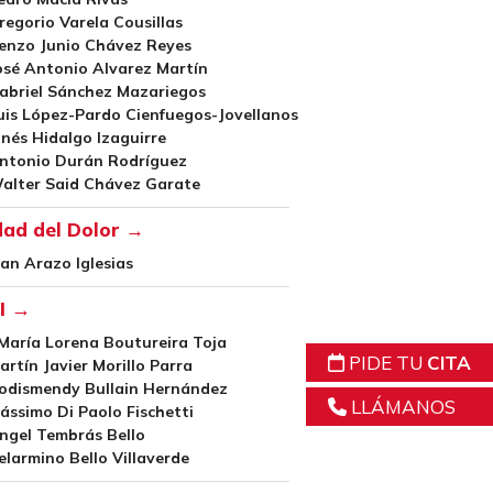
regorio Varela Cousillas
Renzo Junio Chávez Reyes
osé Antonio Alvarez Martín
abriel Sánchez Mazariegos
uis López-Pardo Cienfuegos-Jovellanos
Inés Hidalgo Izaguirre
Antonio Durán Rodríguez
Walter Said Chávez Garate
ad del Dolor →
van Arazo Iglesias
I →
María Lorena Boutureira Toja
PIDE TU
CITA
artín Javier Morillo Parra
Rodismendy Bullain Hernández
LLÁMANOS
ássimo Di Paolo Fischetti
ngel Tembrás Bello
elarmino Bello Villaverde