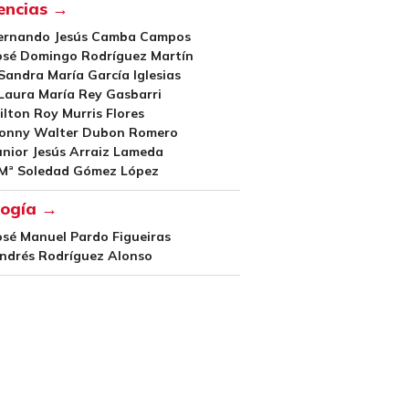
encias →
Fernando Jesús Camba Campos
José Domingo Rodríguez Martín
Sandra María García Iglesias
Laura María Rey Gasbarri
ilton Roy Murris Flores
Ronny Walter Dubon Romero
unior Jesús Arraiz Lameda
 Mª Soledad Gómez López
logía →
osé Manuel Pardo Figueiras
Andrés Rodríguez Alonso