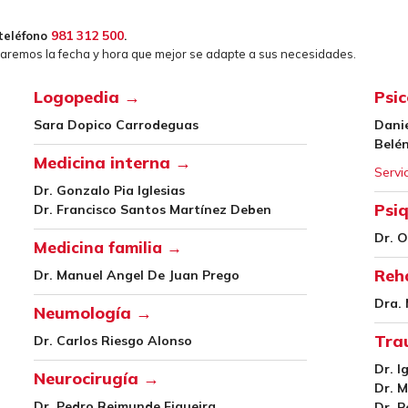
981 312 500
teléfono
.
varemos la fecha y hora que mejor se adapte a sus necesidades.
Logopedia →
Psic
Sara Dopico Carrodeguas
Danie
Belé
Medicina interna →
Servi
Dr. Gonzalo Pia Iglesias
Psi
Dr. Francisco Santos Martínez Deben
Dr. 
Medicina familia
→
Reha
Dr. Manuel Angel De Juan Prego
Dra.
Neumología →
Tra
Dr. Carlos Riesgo Alonso
Dr. I
Neurocirugía →
Dr. M
Dr. Pedro Reimunde Figueira
Dr. P