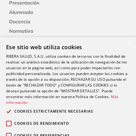
Presentación
Alumnado
Docencia
Normativa
Formación
×
Ese sitio web utiliza cookies
Alexia: plataforma educativa
RIBERA SALUD, S.A.U, utiliza cookies de terceros con la finalidad de
realizar un análisis estadístico de la utilización de navegación de los
usuarios en la página web, así como para poder impactarles con
Nuestro centro
publicidad personalizada. Los usuarios pueden aceptar las cookies a
Historia
través de la opción a su disposición, RECHAZAR SU USO pulsando el
botón de "RECHAZAR TODO" y CONFIGURAR LAS COOKIES si lo
Servicios e instalaciones
desean pulsando la opción de "MOSTRAR DETALLES". Puede
encontrar más información en nuestra Política de Cookies.
Más
información
Contacto
COOKIES ESTRICTAMENTE NECESARIAS
Trabaja con nosotros
COOKIES DE RENDIMIENTO
COOKIES DE PREFERENCIAS