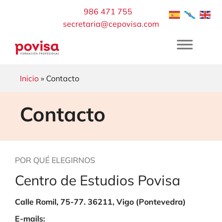
Saltar
986 471 755
al
secretaria@cepovisa.com
contenido
Inicio
» Contacto
Contacto
POR QUÉ ELEGIRNOS
Centro de Estudios Povisa
Calle Romil, 75-77. 36211, Vigo (Pontevedra)
E-mails: