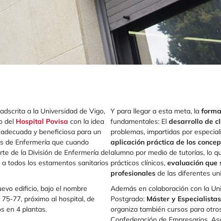
adscrita a la Universidad de Vigo,
Y para llegar a esta meta, la
forma
o del
Hospital Povisa
con la idea
fundamentales: El
desarrollo de c
 adecuada y beneficiosa para un
problemas, impartidas por especial
les de Enfermería que cuando
aplicación práctica de los concep
te de la División de Enfermería del
alumno por medio de tutorías, lo qu
a a todos los estamentos sanitarios
prácticos clínicos,
evaluación que s
profesionales
de las diferentes un
evo edificio, bajo el nombre
Además en colaboración con la Uni
l 75-77, próximo al hospital, de
Postgrado:
Máster y Especialistas
s en 4 plantas.
organiza también cursos para otros
Confederación de Empresarios, Asoci