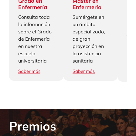
Grado en
Master en
Con
Enfermería
Enfermería
Con
Consulta toda
Sumérgete en
age
la información
un ámbito
des
sobre el Grado
especializado,
jor
de Enfermería
de gran
con
en nuestra
proyección en
int
escuela
la asistencia
par
universitaria
sanitaria
for
Saber más
Saber más
Sab
Premios