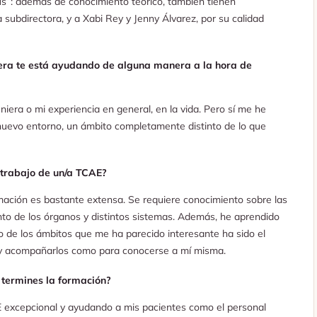
lus”: además de conocimiento teórico, también tienen
a subdirectora, y a Xabi Rey y Jenny Álvarez, por su calidad
iera te está ayudando de alguna manera a la hora de
era o mi experiencia en general, en la vida. Pero sí me he
nuevo entorno, un ámbito completamente distinto de lo que
 trabajo de un/a TCAE?
ormación es bastante extensa. Se requiere conocimiento sobre las
nto de los órganos y distintos sistemas. Además, he aprendido
o de los ámbitos que me ha parecido interesante ha sido el
s y acompañarlos como para conocerse a mí misma.
 termines la formación?
 excepcional y ayudando a mis pacientes como el personal