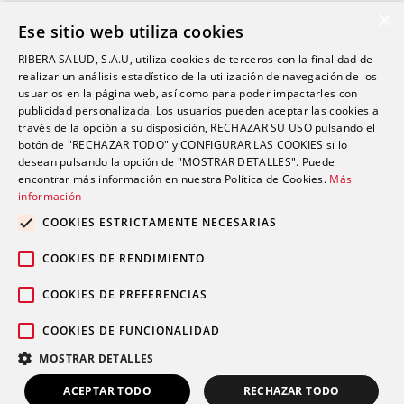
Formación
×
Ese sitio web utiliza cookies
Alexia: plataforma educativa
RIBERA SALUD, S.A.U, utiliza cookies de terceros con la finalidad de
realizar un análisis estadístico de la utilización de navegación de los
usuarios en la página web, así como para poder impactarles con
Nuestro centro
publicidad personalizada. Los usuarios pueden aceptar las cookies a
Historia
través de la opción a su disposición, RECHAZAR SU USO pulsando el
botón de "RECHAZAR TODO" y CONFIGURAR LAS COOKIES si lo
Servicios e instalaciones
desean pulsando la opción de "MOSTRAR DETALLES". Puede
encontrar más información en nuestra Política de Cookies.
Más
información
Contacto
COOKIES ESTRICTAMENTE NECESARIAS
Trabaja con nosotros
COOKIES DE RENDIMIENTO
COOKIES DE PREFERENCIAS
COOKIES DE FUNCIONALIDAD
Aviso legal
Política de protección de
© 2026 Grupo Ribera |
|
MOSTRAR DETALLES
datos
Política de cookies
|
ACEPTAR TODO
RECHAZAR TODO