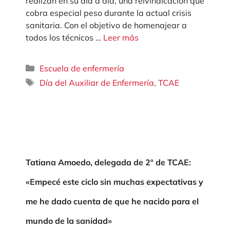
realizan en su día a día, una reivindicación que
cobra especial peso durante la actual crisis
sanitaria. Con el objetivo de homenajear a
todos los técnicos …
Leer más
Categorías
Escuela de enfermería
Etiquetas
,
Día del Auxiliar de Enfermería
TCAE
Tatiana Amoedo, delegada de 2º de TCAE:
«Empecé este ciclo sin muchas expectativas y
me he dado cuenta de que he nacido para el
mundo de la sanidad»