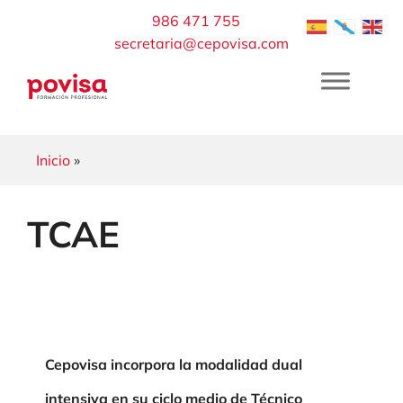
Saltar
986 471 755
al
secretaria@cepovisa.com
contenido
Inicio
»
TCAE
Cepovisa incorpora la modalidad dual
intensiva en su ciclo medio de Técnico