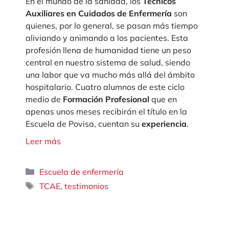
En el mundo de la sanidad, los
Técnicos
Auxiliares en Cuidados de Enfermería
son
quienes, por lo general, se pasan más tiempo
aliviando y animando a los pacientes. Esta
profesión llena de humanidad tiene un peso
central en nuestro sistema de salud, siendo
una labor que va mucho más allá del ámbito
hospitalario. Cuatro alumnos de este ciclo
medio de
Formación Profesional
que en
apenas unos meses recibirán el título en la
Escuela de Povisa, cuentan su
experiencia
.
Leer más
Categorías
Escuela de enfermería
Etiquetas
,
TCAE
testimonios