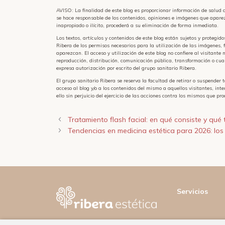
AVISO: La finalidad de este blog es proporcionar información de salud 
se hace responsable de los contenidos, opiniones e imágenes que aparez
inapropiado o ilícito, procederá a su eliminación de forma inmediata.
Los textos, artículos y contenidos de este blog están sujetos y protegid
Ribera de los permisos necesarios para la utilización de las imágenes, 
aparezcan. El acceso y utilización de este blog no confiere al visitante 
reproducción, distribución, comunicación pública, transformación o cua
expresa autorización por escrito del grupo sanitario Ribera.
El grupo sanitario Ribera se reserva la facultad de retirar o suspender 
acceso al blog y/o a los contenidos del mismo a aquellos visitantes, int
ello sin perjuicio del ejercicio de las acciones contra los mismos que p
Tratamiento flash facial: en qué consiste y qué 
Tendencias en medicina estética para 2026: lo
Servicios