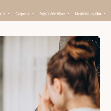
cial
Corporal
Depilación láser
Medicina capilar