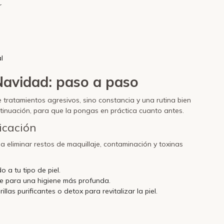
r
l
Navidad: paso a paso
e tratamientos agresivos, sino constancia y una rutina bien
ntinuación, para que la pongas en práctica cuanto antes.
icación
 a eliminar restos de maquillaje, contaminación y toxinas
 a tu tipo de piel.
he para una higiene más profunda.
as purificantes o detox para revitalizar la piel.