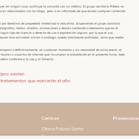
que, en ningún caso sustituye la consulta con un médico. El grupo sanitario Ribera no
can relacionados con los blogs, pero si es informado de que existe cualquier contenido
os por derechos de propiedad intelectual e industrial, disponiendo el grupo sanitario
fotografías, textos, diseños, animaciones y demás contenido o elementos que en él
ningún tipo de licencia o derecho de uso o explotación alguno, por lo que el uso,
lquier otra actividad similar o análoga, queda totalmente prohibida, salvo que medie
temporal o definitivamente, en cualquier momento y sin necesidad de aviso previo, el
ernautas o usuarios de internet que incumplan lo establecido en el presente Aviso, todo
rocedan conforme a la Ley y al Derecho
tipos existen
s tratamientos que marcarán el año
Centros
Promocione
Clínica Polusa Santo
Domingo