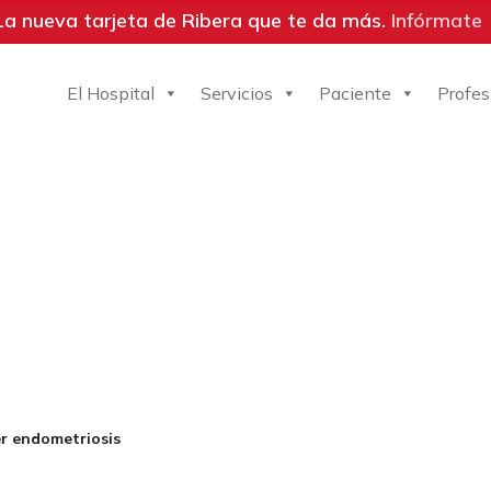
La nueva tarjeta de Ribera que te da más.
Infórmate
El Hospital
Servicios
Paciente
Profes
er endometriosis