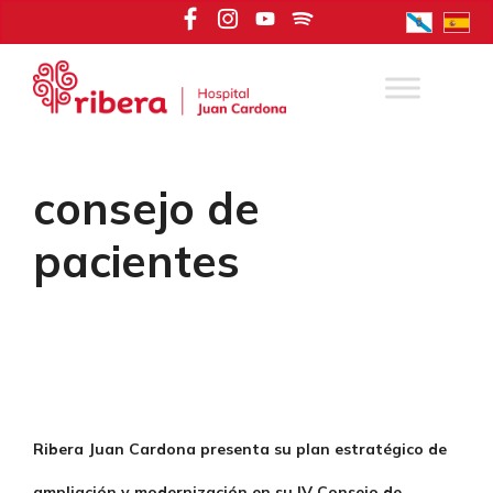
Saltar
al
contenido
consejo de
pacientes
Ribera Juan Cardona presenta su plan estratégico de
ampliación y modernización en su IV Consejo de