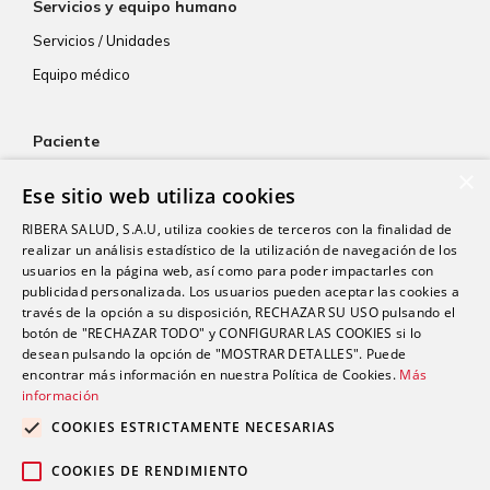
Servicios y equipo humano
Servicios / Unidades
Equipo médico
Paciente
×
Atención al paciente
Ese sitio web utiliza cookies
Aseguradoras
RIBERA SALUD, S.A.U, utiliza cookies de terceros con la finalidad de
Resultados de laboratorio
realizar un análisis estadístico de la utilización de navegación de los
usuarios en la página web, así como para poder impactarles con
Consentimiento informado
publicidad personalizada. Los usuarios pueden aceptar las cookies a
Paciente internacional
través de la opción a su disposición, RECHAZAR SU USO pulsando el
botón de "RECHAZAR TODO" y CONFIGURAR LAS COOKIES si lo
desean pulsando la opción de "MOSTRAR DETALLES". Puede
encontrar más información en nuestra Política de Cookies.
Más
Actualidad
información
Trabaja con nosotros
COOKIES ESTRICTAMENTE NECESARIAS
Portal de empleado
COOKIES DE RENDIMIENTO
Contacto