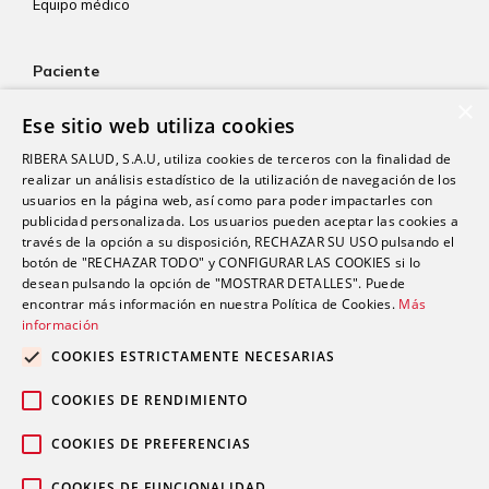
Equipo médico
Paciente
×
Atención al paciente
Ese sitio web utiliza cookies
Aseguradoras
RIBERA SALUD, S.A.U, utiliza cookies de terceros con la finalidad de
Resultados de laboratorio
realizar un análisis estadístico de la utilización de navegación de los
usuarios en la página web, así como para poder impactarles con
Consentimiento informado
publicidad personalizada. Los usuarios pueden aceptar las cookies a
Paciente internacional
través de la opción a su disposición, RECHAZAR SU USO pulsando el
botón de "RECHAZAR TODO" y CONFIGURAR LAS COOKIES si lo
desean pulsando la opción de "MOSTRAR DETALLES". Puede
encontrar más información en nuestra Política de Cookies.
Más
Actualidad
información
Trabaja con nosotros
COOKIES ESTRICTAMENTE NECESARIAS
Portal de empleado
COOKIES DE RENDIMIENTO
Contacto
COOKIES DE PREFERENCIAS
COOKIES DE FUNCIONALIDAD