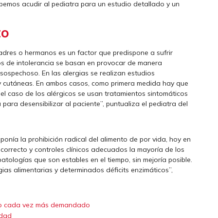
emos acudir al pediatra para un estudio detallado y un
to
adres o hermanos es un factor que predispone a sufrir
sos de intolerancia se basan en provocar de manera
 sospechoso. En las alergias se realizan estudios
 y cutáneas. En ambos casos, como primera medida hay que
 el caso de los alérgicos se usan tratamientos sintomáticos
para desensibilizar al paciente”, puntualiza el pediatra del
onía la prohibición radical del alimento de por vida, hoy en
 correcto y controles clínicos adecuados la mayoría de los
tologías que son estables en el tiempo, sin mejoría posible.
ias alimentarias y determinados déficits enzimáticos”,
icio cada vez más demandado
idad