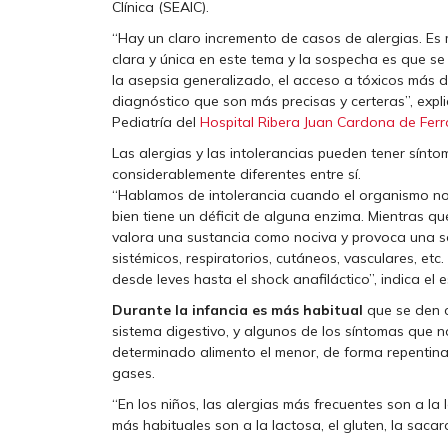
Clínica (SEAIC).
“Hay un claro incremento de casos de alergias. Es
clara y única en este tema y la sospecha es que s
la asepsia generalizado, el acceso a tóxicos más 
diagnóstico que son más precisas y certeras”, expli
Pediatría del
Hospital Ribera Juan Cardona de Ferr
Las alergias y las intolerancias pueden tener sínto
considerablemente diferentes entre sí.
“Hablamos de intolerancia cuando el organismo n
bien tiene un déficit de alguna enzima. Mientras q
valora una sustancia como nociva y provoca una se
sistémicos, respiratorios, cutáneos, vasculares, et
desde leves hasta el shock anafiláctico”, indica el e
Durante la infancia es más habitual
que se den c
sistema digestivo, y algunos de los síntomas que 
determinado alimento el menor, de forma repentina
gases.
“En los niños, las alergias más frecuentes son a la 
más habituales son a la lactosa, el gluten, la sacar