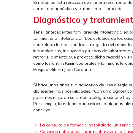
Si notamos esta reacción de manera recurrente deb
correcto diagnóstico y tratamiento si procede.
Diagnóstico y tratamien
Tener antecedentes familiares de intolerancia en p
también una intolerancia. “Los estudios de los ca
controlada la reacción tras la ingesta del alimento
inmunológicos, incluyendo pruebas de laboratorio
retirar el alimento que provoca dicha reacción y en
como los antihistamínicos orales y la inmunoterapia 
Hospital Ribera Juan Cardona.
Si hace unos años el diagnóstico de una alergia sup
día existen más posibilidades. “Con un diagnóstico
pacientes mejoran su sintomatología, aunque hay pa
Por ejemplo, la enfermedad celíaca, o algunas alerg
concluye.
La consulta de farmacia hospitalaria, un serv
Consejos nutricionales para sobrevivir a la Nav