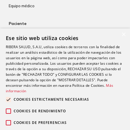
Equipo médico
Paciente
×
Atención al paciente
Ese sitio web utiliza cookies
Aseguradoras
RIBERA SALUD, S.A.U, utiliza cookies de terceros con la finalidad de
Resultados de laboratorio
realizar un análisis estadístico de la utilización de navegación de los
usuarios en la página web, así como para poder impactarles con
Consentimiento informado
publicidad personalizada. Los usuarios pueden aceptar las cookies a
Paciente internacional
través de la opción a su disposición, RECHAZAR SU USO pulsando el
botón de "RECHAZAR TODO" y CONFIGURAR LAS COOKIES si lo
desean pulsando la opción de "MOSTRAR DETALLES". Puede
encontrar más información en nuestra Política de Cookies.
Más
Actualidad
información
Trabaja con nosotros
COOKIES ESTRICTAMENTE NECESARIAS
Portal de empleado
COOKIES DE RENDIMIENTO
Contacto
COOKIES DE PREFERENCIAS