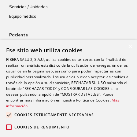
Servicios / Unidades
Equipo médico
Paciente
×
Atención al paciente
Ese sitio web utiliza cookies
Aseguradoras
RIBERA SALUD, S.A.U, utiliza cookies de terceros con la finalidad de
Resultados de laboratorio
realizar un análisis estadístico de la utilización de navegación de los
usuarios en la página web, así como para poder impactarles con
Consentimiento informado
publicidad personalizada. Los usuarios pueden aceptar las cookies a
Paciente internacional
través de la opción a su disposición, RECHAZAR SU USO pulsando el
botón de "RECHAZAR TODO" y CONFIGURAR LAS COOKIES si lo
desean pulsando la opción de "MOSTRAR DETALLES". Puede
encontrar más información en nuestra Política de Cookies.
Más
Actualidad
información
Trabaja con nosotros
COOKIES ESTRICTAMENTE NECESARIAS
Portal de empleado
COOKIES DE RENDIMIENTO
Contacto