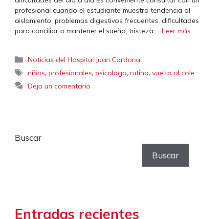
dificultades del día a día Es conveniente consultar con un
profesional cuando el estudiante muestra tendencia al
aislamiento, problemas digestivos frecuentes, dificultades
para conciliar o mantener el sueño, tristeza …
Leer más
Categorías
Noticias del Hospital Juan Cardona
Etiquetas
,
,
,
,
niños
profesionales
psicologo
rutina
vuelta al cole
Deja un comentario
Buscar
Buscar
Entradas recientes