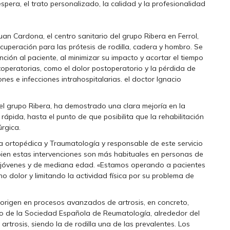
espera, el trato personalizado, la calidad y la profesionalidad
Juan Cardona, el centro sanitario del grupo Ribera en Ferrol,
ecuperación para las prótesis de rodilla, cadera y hombro. Se
nción al paciente, al minimizar su impacto y acortar el tiempo
operatorias, como el dolor postoperatorio y la pérdida de
es e infecciones intrahospitalarias. el doctor Ignacio
del grupo Ribera, ha demostrado una clara mejoría en la
 rápida, hasta el punto de que posibilita que la rehabilitación
úrgica.
ía ortopédica y Traumatología y responsable de este servicio
i bien estas intervenciones son más habituales en personas de
s jóvenes y de mediana edad. «Estamos operando a pacientes
 dolor y limitando la actividad física por su problema de
u origen en procesos avanzados de artrosis, en concreto,
io de la Sociedad Española de Reumatología, alrededor del
rtrosis, siendo la de rodilla una de las prevalentes. Los