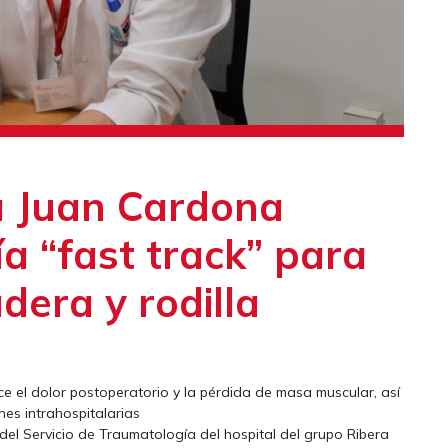
ra Juan Cardona
ía “fast track” para
dera y rodilla
ce el dolor postoperatorio y la pérdida de masa muscular, así
es intrahospitalarias
del Servicio de Traumatología del hospital del grupo Ribera