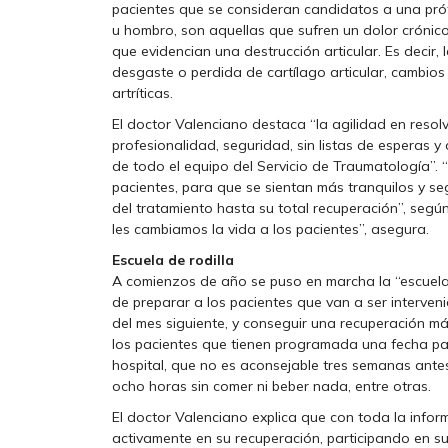
pacientes que se consideran candidatos a una próte
u hombro, son aquellas que sufren un dolor crónico
que evidencian una destrucción articular. Es decir,
desgaste o perdida de cartílago articular, cambio
artríticas.
El doctor Valenciano destaca “la agilidad en resol
profesionalidad, seguridad, sin listas de esperas
de todo el equipo del Servicio de Traumatología”. 
pacientes, para que se sientan más tranquilos y se
del tratamiento hasta su total recuperación”, según 
les cambiamos la vida a los pacientes”, asegura.
Escuela de rodilla
A comienzos de año se puso en marcha la “escuela d
de preparar a los pacientes que van a ser interveni
del mes siguiente, y conseguir una recuperación má
los pacientes que tienen programada una fecha para 
hospital, que no es aconsejable tres semanas antes
ocho horas sin comer ni beber nada, entre otras.
El doctor Valenciano explica que con toda la informa
activamente en su recuperación, participando en s