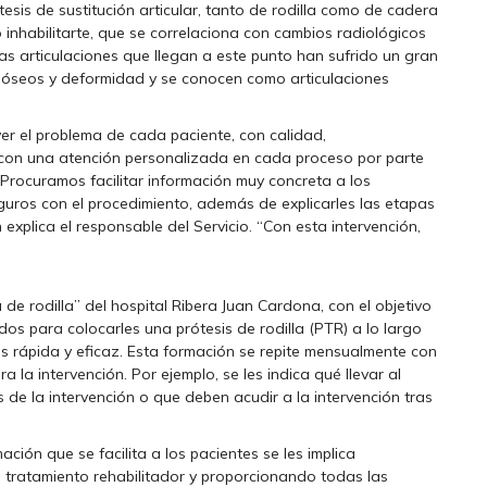
sis de sustitución articular, tanto de rodilla como de cadera
 inhabilitarte, que se correlaciona con cambios radiológicos
 las articulaciones que llegan a este punto han sufrido un gran
s óseos y deformidad y se conocen como articulaciones
ver el problema de cada paciente, con calidad,
 y con una atención personalizada en cada proceso por parte
“Procuramos facilitar información muy concreta a los
guros con el procedimiento, además de explicarles las etapas
explica el responsable del Servicio. “Con esta intervención,
e rodilla” del hospital Ribera Juan Cardona, con el objetivo
dos para colocarles una prótesis de rodilla (PTR) a lo largo
s rápida y eficaz. Esta formación se repite mensualmente con
la intervención. Por ejemplo, se les indica qué llevar al
 de la intervención o que deben acudir a la intervención tras
ción que se facilita a los pacientes se les implica
u tratamiento rehabilitador y proporcionando todas las