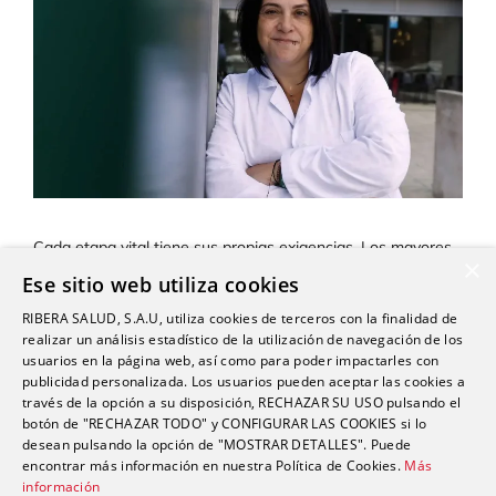
Cada etapa vital tiene sus propias exigencias. Los mayores
×
deben adoptar hábitos de vida que contribuyan a mantener
Ese sitio web utiliza cookies
tanto la salud física como la emocional. El principal objetivo
es preservar su autonomía, tal y como señala la doctora
RIBERA SALUD, S.A.U, utiliza cookies de terceros con la finalidad de
realizar un análisis estadístico de la utilización de navegación de los
Laila Dib Paz, geriatra de Ribera Polusa ¿Se puede
usuarios en la página web, así como para poder impactarles con
establecer en qué momento comienza la tercera edad?
publicidad personalizada. Los usuarios pueden aceptar las cookies a
Tradicionalmente, …
Leer más
través de la opción a su disposición, RECHAZAR SU USO pulsando el
botón de "RECHAZAR TODO" y CONFIGURAR LAS COOKIES si lo
Categorías
Geriatría
,
Polusa en medios
desean pulsando la opción de "MOSTRAR DETALLES". Puede
encontrar más información en nuestra Política de Cookies.
Más
Etiquetas
edad biológica
,
geriatría
,
profesional
información