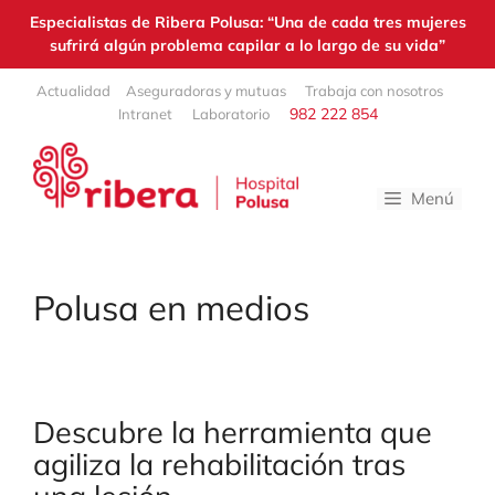
Especialistas de Ribera Polusa: “Una de cada tres mujeres
sufrirá algún problema capilar a lo largo de su vida”
Saltar
Actualidad
Aseguradoras y mutuas
Trabaja con nosotros
al
982 222 854
Intranet
Laboratorio
contenido
Menú
Polusa en medios
Descubre la herramienta que
agiliza la rehabilitación tras