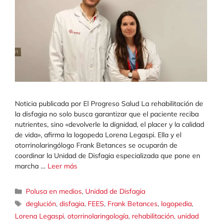
Noticia publicada por El Progreso Salud La rehabilitación de
la disfagia no solo busca garantizar que el paciente reciba
nutrientes, sino «devolverle la dignidad, el placer y la calidad
de vida», afirma la logopeda Lorena Legaspi. Ella y el
otorrinolaringólogo Frank Betances se ocuparán de
coordinar la Unidad de Disfagia especializada que pone en
marcha …
Leer más
Categorías
Polusa en medios
,
Unidad de Disfagia
Etiquetas
deglución
,
disfagia
,
FEES
,
Frank Betances
,
logopedia
,
Lorena Legaspi
,
otorrinolaringología
,
rehabilitación
,
unidad