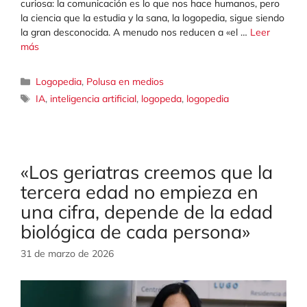
curiosa: la comunicación es lo que nos hace humanos, pero
la ciencia que la estudia y la sana, la logopedia, sigue siendo
la gran desconocida. A menudo nos reducen a «el …
Leer
más
Categorías
Logopedia
,
Polusa en medios
Etiquetas
IA
,
inteligencia artificial
,
logopeda
,
logopedia
«Los geriatras creemos que la
tercera edad no empieza en
una cifra, depende de la edad
biológica de cada persona»
31 de marzo de 2026