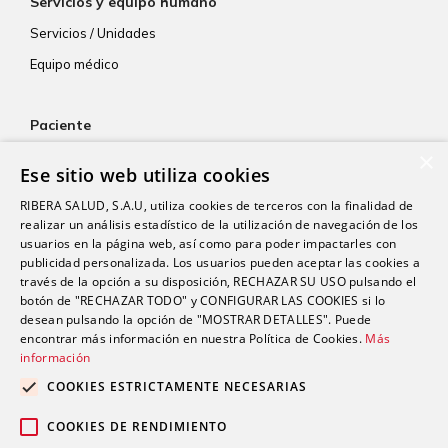
Servicios y equipo humano
Servicios / Unidades
Equipo médico
Paciente
×
Atención al paciente
Ese sitio web utiliza cookies
Aseguradoras
RIBERA SALUD, S.A.U, utiliza cookies de terceros con la finalidad de
Resultados de laboratorio
realizar un análisis estadístico de la utilización de navegación de los
usuarios en la página web, así como para poder impactarles con
Consentimiento informado
publicidad personalizada. Los usuarios pueden aceptar las cookies a
Paciente internacional
través de la opción a su disposición, RECHAZAR SU USO pulsando el
botón de "RECHAZAR TODO" y CONFIGURAR LAS COOKIES si lo
desean pulsando la opción de "MOSTRAR DETALLES". Puede
encontrar más información en nuestra Política de Cookies.
Más
Actualidad
información
Trabaja con nosotros
COOKIES ESTRICTAMENTE NECESARIAS
Portal de empleado
COOKIES DE RENDIMIENTO
Contacto