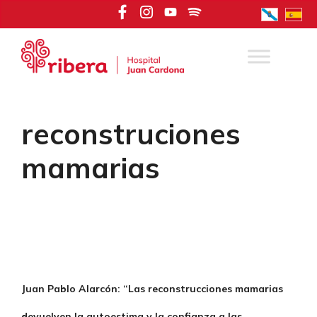
Saltar
al
contenido
reconstruciones
mamarias
Juan Pablo Alarcón: “Las reconstrucciones mamarias
devuelven la autoestima y la confianza a las