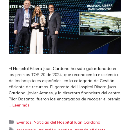
El Hospital Ribera Juan Cardona ha sido galardonado en
los premios TOP 20 de 2024, que reconocen la excelencia
de los hospitales españoles, en la categoría de Gestión
eficiente de recursos. El gerente del Hospital Ribera Juan
Cardona, Javier Atanes, y la directora financiera del centro,
Pilar Basanta, fueron los encargados de recoger el premio
…
Leer más
Categorías
,
Eventos
Noticias del Hospital Juan Cardona
Etiquetas
,
,
,
,
ceremonia
galardón
gestión
gestión eficiente