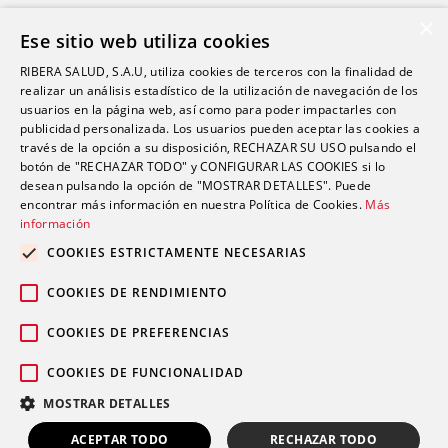
×
Atención al paciente
Ese sitio web utiliza cookies
Aseguradoras
RIBERA SALUD, S.A.U, utiliza cookies de terceros con la finalidad de
Resultados de laboratorio
realizar un análisis estadístico de la utilización de navegación de los
usuarios en la página web, así como para poder impactarles con
Consentimiento informado
publicidad personalizada. Los usuarios pueden aceptar las cookies a
Paciente internacional
través de la opción a su disposición, RECHAZAR SU USO pulsando el
botón de "RECHAZAR TODO" y CONFIGURAR LAS COOKIES si lo
desean pulsando la opción de "MOSTRAR DETALLES". Puede
encontrar más información en nuestra Política de Cookies.
Más
Actualidad
información
Trabaja con nosotros
COOKIES ESTRICTAMENTE NECESARIAS
Portal de empleado
COOKIES DE RENDIMIENTO
Contacto
COOKIES DE PREFERENCIAS
COOKIES DE FUNCIONALIDAD
MOSTRAR DETALLES
Registro Sanitario C-15-000192
ACEPTAR TODO
RECHAZAR TODO
|
|
|
© 2026 Grupo Sanitario Ribera
Aviso legal
Política de privacidad