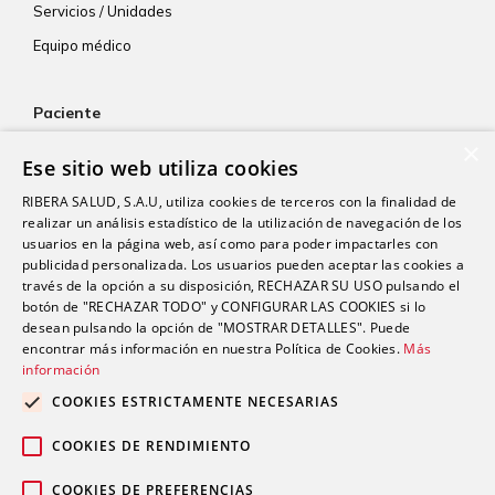
Servicios / Unidades
Equipo médico
Paciente
×
Atención al paciente
Ese sitio web utiliza cookies
Aseguradoras
RIBERA SALUD, S.A.U, utiliza cookies de terceros con la finalidad de
Resultados de laboratorio
realizar un análisis estadístico de la utilización de navegación de los
usuarios en la página web, así como para poder impactarles con
Consentimiento informado
publicidad personalizada. Los usuarios pueden aceptar las cookies a
Paciente internacional
través de la opción a su disposición, RECHAZAR SU USO pulsando el
botón de "RECHAZAR TODO" y CONFIGURAR LAS COOKIES si lo
desean pulsando la opción de "MOSTRAR DETALLES". Puede
encontrar más información en nuestra Política de Cookies.
Más
Actualidad
información
Trabaja con nosotros
COOKIES ESTRICTAMENTE NECESARIAS
Portal de empleado
COOKIES DE RENDIMIENTO
Contacto
COOKIES DE PREFERENCIAS