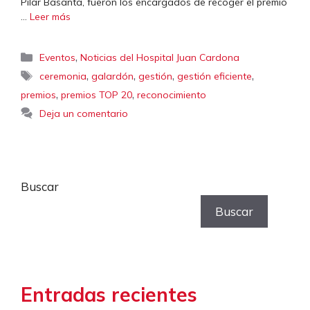
Pilar Basanta, fueron los encargados de recoger el premio
…
Leer más
Categorías
,
Eventos
Noticias del Hospital Juan Cardona
Etiquetas
,
,
,
,
ceremonia
galardón
gestión
gestión eficiente
,
,
premios
premios TOP 20
reconocimiento
Deja un comentario
Buscar
Buscar
Entradas recientes