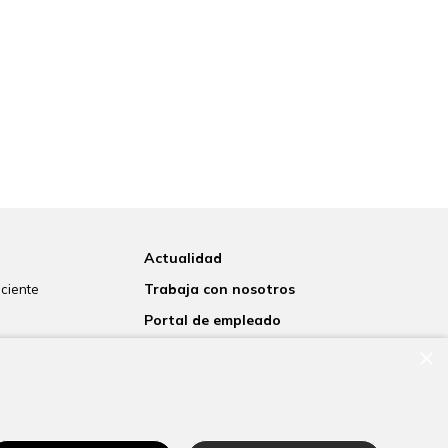
Actualidad
Trabaja con nosotros
aciente
Portal de empleado
s
×
Contacto
 laboratorio
to informado
rnacional