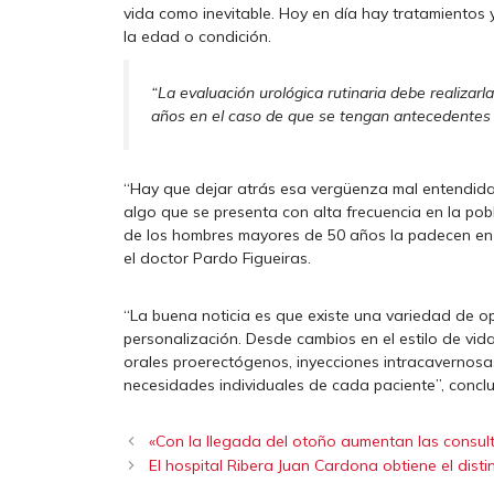
vida como inevitable. Hoy en día hay tratamientos
la edad o condición.
“La evaluación urológica rutinaria debe realizarl
años en el caso de que se tengan antecedentes f
“Hay que dejar atrás esa vergüenza mal entendida p
algo que se presenta con alta frecuencia en la po
de los hombres mayores de 50 años la padecen en
el doctor Pardo Figueiras.
“La buena noticia es que existe una variedad de op
personalización. Desde cambios en el estilo de vid
orales proerectógenos, inyecciones intracavernosas
necesidades individuales de cada paciente”, conclu
«Con la llegada del otoño aumentan las consult
El hospital Ribera Juan Cardona obtiene el dist