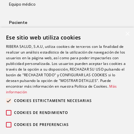
Equipo médico
Paciente
×
Atención al paciente
Ese sitio web utiliza cookies
Aseguradoras
RIBERA SALUD, S.A.U, utiliza cookies de terceros con la finalidad de
Resultados de laboratorio
realizar un análisis estadístico de la utilización de navegación de los
usuarios en la página web, así como para poder impactarles con
Consentimiento informado
publicidad personalizada. Los usuarios pueden aceptar las cookies a
Paciente internacional
través de la opción a su disposición, RECHAZAR SU USO pulsando el
botón de "RECHAZAR TODO" y CONFIGURAR LAS COOKIES si lo
desean pulsando la opción de "MOSTRAR DETALLES". Puede
encontrar más información en nuestra Política de Cookies.
Más
Actualidad
información
Trabaja con nosotros
COOKIES ESTRICTAMENTE NECESARIAS
Portal de empleado
COOKIES DE RENDIMIENTO
Contacto
COOKIES DE PREFERENCIAS