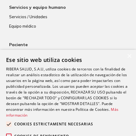
Servicios y equipo humano
Servicios / Unidades
Equipo médico
Paciente
×
Atención al paciente
Ese sitio web utiliza cookies
Aseguradoras
RIBERA SALUD, S.A.U, utiliza cookies de terceros con la finalidad de
Resultados de laboratorio
realizar un análisis estadístico de la utilización de navegación de los
usuarios en la página web, así como para poder impactarles con
Consentimiento informado
publicidad personalizada. Los usuarios pueden aceptar las cookies a
Paciente internacional
través de la opción a su disposición, RECHAZAR SU USO pulsando el
botón de "RECHAZAR TODO" y CONFIGURAR LAS COOKIES si lo
desean pulsando la opción de "MOSTRAR DETALLES". Puede
encontrar más información en nuestra Política de Cookies.
Más
Actualidad
información
Trabaja con nosotros
COOKIES ESTRICTAMENTE NECESARIAS
Portal de empleado