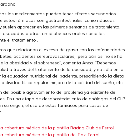
 Cardona.
odos los medicamentos pueden tener efectos secundarios
e estos fármacos son gastrointestinales, como náuseas,
 y suelen aparecer en las primeras semanas de tratamiento.
an asociados a otros antidiabéticos orales como las
nte el tratamiento”.
icos que relacionan el exceso de grasa con las enfermedades
etes, accidentes cerebrovasculares), pero aún así no se ha
 de la obesidad y el sobrepeso”, comenta Anca. “Debemos
alud a través del tratamiento de la obesidad, y no sólo en la
 la educación nutricional del paciente, prescribiendo la dieta
actividad física regular, mejora de la calidad del sueño, etc”
én del posible agravamiento del problema ya existente de
etes. En una etapa de desabastecimiento de análogos del GLP
 en su origen, el uso de estos fármacos para casos de
n.
 cobertura médica de la plantilla Rácing Club de Ferrol
 cobertura médica de la plantilla del Baxi Ferrol