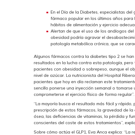
En el Día de la Diabetes, especialistas del
fármaco popular en los últimos años para b
hábitos de alimentación y ejercicio adecu
Alertan de que el uso de los análogos del 
obesidad podría agravar el desabastecimi
patología metabólica crónica, que se cara
Algunos fármacos contra la diabetes tipo 2 se han
resultados en la lucha contra esta patología, pero
pacientes con obesidad o sobrepeso, aunque el obje
nivel de azúcar. La nutricionista del Hospital Rib
pacientes que hoy en día reclaman este tratamien
sencillo ponerse una inyección semanal o tomarse u
comprometerse el ejercicio físico de forma regular”.
“La mayoría busca el resultado más fácil y rápido, p
prescripción de estos fármacos, la gravedad de la 
ósea, las deficiencias de vitaminas, la pérdida y fu
conscientes del coste de estos tratamientos”, expli
Sobre cómo actúa el GLP1, Eva Anca explica: “La r