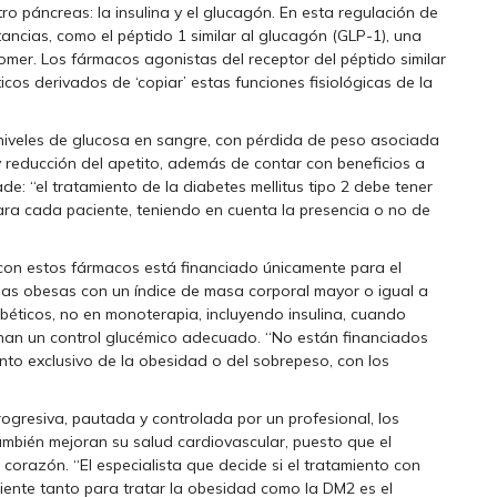
o páncreas: la insulina y el glucagón. En esta regulación de
ancias, como el péptido 1 similar al glucagón (GLP-1), una
omer. Los fármacos agonistas del receptor del péptido similar
icos derivados de ‘copiar’ estas funciones fisiológicas de la
 niveles de glucosa en sangre, con pérdida de peso asociada
 reducción del apetito, además de contar con beneficios a
ade: “el tratamiento de la diabetes mellitus tipo 2 debe tener
para cada paciente, teniendo en cuenta la presencia o no de
con estos fármacos está financiado únicamente para el
onas obesas con un índice de masa corporal mayor o igual a
béticos, no en monoterapia, incluyendo insulina, cuando
cionan un control glucémico adecuado. “No están financiados
to exclusivo de la obesidad o del sobrepeso, con los
gresiva, pautada y controlada por un profesional, los
ambién mejoran su salud cardiovascular, puesto que el
corazón. “El especialista que decide si el tratamiento con
ente tanto para tratar la obesidad como la DM2 es el