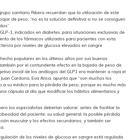
 grupo sanitario Ribera recuerdan que la utilización de este
ajar de peso, “no es la solución definitiva si no se consiguen
ados”
GLP-1, indicados en diabetes, para situaciones exclusivas de
ento de los fármacos utilizados para pacientes con esta
cteriza por niveles de glucosa elevados en sangre
 hecho populares en los últimos años por sus buenos
 también por el contundente efecto en la bajada de peso de
tivo inicial de los análogos del GLP1 era mantener a raya el
era Juan Cardona, Eva Anca, apunta que “son muchos los
to a su médico para la pérdida de peso, porque es mucho más
na cápsula al día que modificar los hábitos alimentarios y
ero los especialistas deberían valorar, antes de facilitar la
obesidad del paciente, su salud general, la posible pérdida
nción muscular y los efectos secundarios, y también ser
ca.
egulación de los niveles de glucosa en sangre está regulada