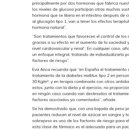
principalmente por dos hormonas que fabrica nuestr
los niveles de glucosa participan otras muchas sust
hormona que se libera en el intestino después de c
al glucagón tipo 1, van a tener los efectos terapéut
hormona natural”.
“Son tratamientos que favorecen el control de los
gracias a su efecto en el aumento de la saciedad y
nivel cardiovascular y renal”. En cualquier caso, añ
un enfoque integral, tratando de individualizarlo 
factores de riesgo”.
Eva Anca recuerda que “en España el tratamiento 
tratamiento de la diabetes mellitus tipo 2 en pers
30 Kg/m², y en terapia combinada con otros antidia
estos, junto con la dieta y el ejercicio, no propor
en ningún caso cuando van destinados al tratamien
factores asociados ya comentados”, añade.
Se ha demostrado que, con una bajada de peso pro
pacientes reducen el nivel de azúcar en sangre y t
sobrepeso es uno de los factores de riesgo para el 
esta clase de fármaco es el adecuado para un paci