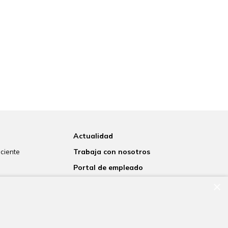
Actualidad
Trabaja con nosotros
aciente
Portal de empleado
s
×
Contacto
 laboratorio
to informado
rnacional