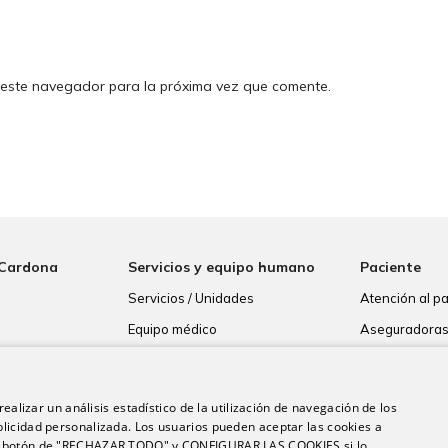
 este navegador para la próxima vez que comente.
 Cardona
Servicios y equipo humano
Paciente
Servicios / Unidades
Atención al p
Equipo médico
Aseguradora
Resultados de
Consentimien
ealizar un análisis estadístico de la utilización de navegación de los
Paciente inte
licidad personalizada. Los usuarios pueden aceptar las cookies a
 el botón de "RECHAZAR TODO" y CONFIGURAR LAS COOKIES si lo