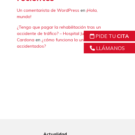
Un comentarista de WordPress
en
¡Hola,
mundo!
¿Tengo que pagar la rehabilitación tras un
accidente de tráfico? – Hospital Juan
PIDE TU
CITA
Cardona
en
¿cómo funciona la unidad de
accidentados?
LLÁMANOS
Actualidad