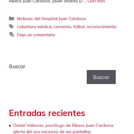
Ribera Juan Cardona, Javier Atanes El …
Leer más
Categorías
Noticias del Hospital Juan Cardona
Etiquetas
,
,
,
cobertura médica
convenio
fútbol
reconocimiento
Deja un comentario
Buscar
Buscar
Entradas recientes
Daniel Valencia, psicólogo de Ribera Juan Cardona,
alerta del uso excesivo de las pantallas