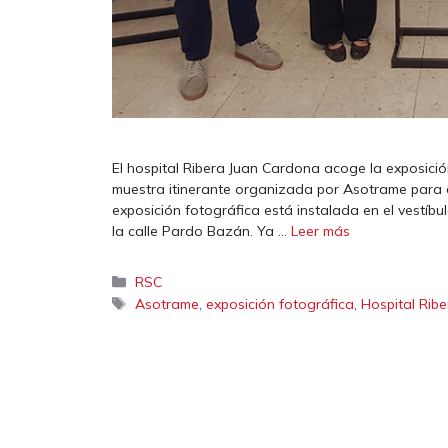
El hospital Ribera Juan Cardona acoge la exposición
muestra itinerante organizada por Asotrame para da
exposición fotográfica está instalada en el vestíbu
la calle Pardo Bazán. Ya …
Leer más
Categorías
RSC
Etiquetas
,
,
Asotrame
exposición fotográfica
Hospital Rib