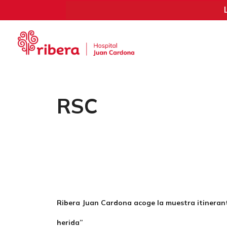
Saltar
al
contenido
RSC
Ribera Juan Cardona acoge la muestra itinerante
herida”