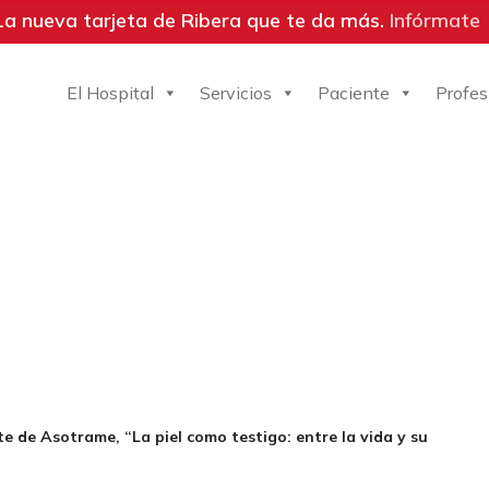
La nueva tarjeta de Ribera que te da más.
Infórmate
El Hospital
Servicios
Paciente
Profes
 de Asotrame, “La piel como testigo: entre la vida y su