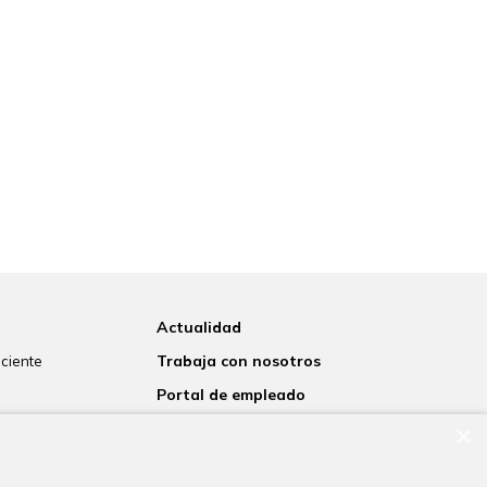
Actualidad
Trabaja con nosotros
aciente
Portal de empleado
s
×
Contacto
 laboratorio
to informado