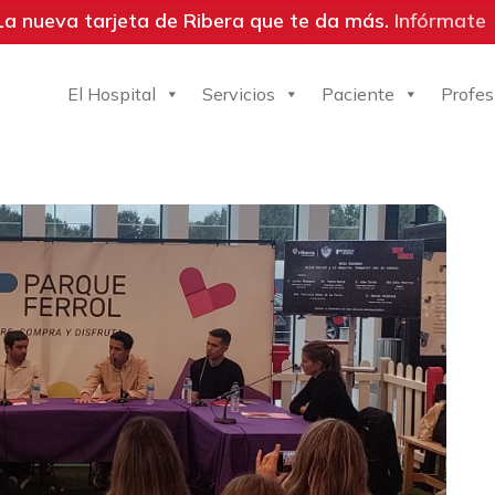
La nueva tarjeta de Ribera que te da más.
Infórmate
El Hospital
Servicios
Paciente
Profes