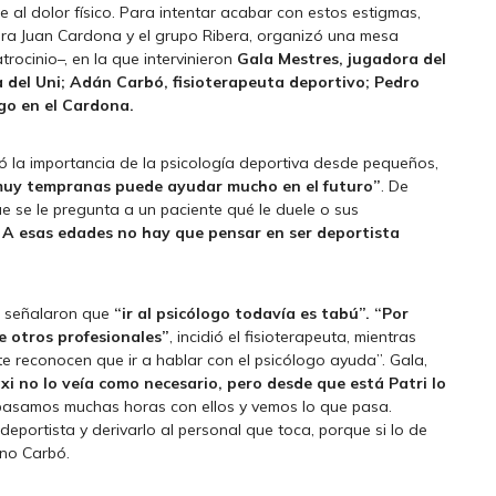
al dolor físico. Para intentar acabar con estos estigmas,
bera Juan Cardona y el grupo Ribera, organizó una mesa
ocinio–, en la que intervinieron
Gala Mestres, jugadora del
a del Uni; Adán Carbó, fisioterapeuta deportivo; Pedro
go en el Cardona.
ló la importancia de la psicología deportiva desde pequeños,
 muy tempranas puede ayudar mucho en el futuro”
. De
e se le pregunta a un paciente qué le duele o sus
A esas edades no hay que pensar en ser deportista
, señalaron que
“ir al psicólogo todavía es tabú”. “Por
e otros profesionales”
, incidió el fisioterapeuta, mientras
 reconocen que ir a hablar con el psicólogo ayuda”. Gala,
axi no lo veía como necesario, pero desde que está Patri lo
 pasamos muchas horas con ellos y vemos lo que pasa.
eportista y derivarlo al personal que toca, porque si lo de
ino Carbó.