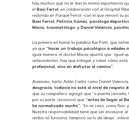
hay muchos que no le dan la misma importancia que 
el
Baxi Ferrol
, en colaboración con el Hospital Ri
redonda en Parque Ferrol –con el que renovó su patr
Baxi Ferrol; Patricia Gómez, psicóloga deportiv
Macia, traumatólogo; y Daniel Valencia, psicólo
La primera en tomar la palabra fue Patri, que seña
ya que
“hacer un trabajo psicológico a edades
igual manera, el doctor Macia apuntó que “igual qu
antecedentes, hay que indagar y saber cómo está.
profesional, sino en disfrutar el camino”.
Asimismo, tanto Adán Carbó como Daniel Valencia
desgracia, todavía no está al nivel de respeto d
que su compañero agregó que “a puerta cerrada, te
por su parte, reconoció que
“antes de llegar al B
he normalizado mucho”.
“En mi caso, como fisio,
Nuestra responsabilidad tiene que ser encauzar al d
arriba no funciona, tampoco va lo de abajo”, interv