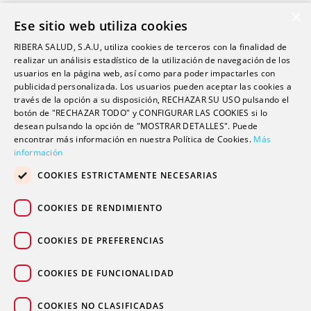
Ribera Life
×
Ese sitio web utiliza cookies
Investigación
RIBERA SALUD, S.A.U, utiliza cookies de terceros con la finalidad de
Formación
realizar un análisis estadístico de la utilización de navegación de los
usuarios en la página web, así como para poder impactarles con
Escuela universitaria
publicidad personalizada. Los usuarios pueden aceptar las cookies a
Trabaja con nosotros
través de la opción a su disposición, RECHAZAR SU USO pulsando el
botón de "RECHAZAR TODO" y CONFIGURAR LAS COOKIES si lo
desean pulsando la opción de "MOSTRAR DETALLES". Puede
encontrar más información en nuestra Política de Cookies.
Más
Contacto
información
Actualidad
COOKIES ESTRICTAMENTE NECESARIAS
Contacto de prensa
Podcast
COOKIES DE RENDIMIENTO
Blogs
COOKIES DE PREFERENCIAS
COOKIES DE FUNCIONALIDAD
COOKIES NO CLASIFICADAS