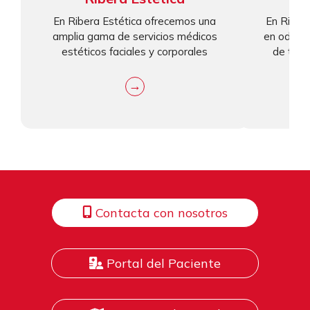
En Ribera Estética ofrecemos una
En Riber
amplia gama de servicios médicos
en odonto
estéticos faciales y corporales
de tu s
→
Contacta con nosotros
Portal del Paciente