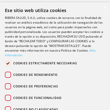
Ribera Life
×
Ese sitio web utiliza cookies
Investigación
RIBERA SALUD, S.A.U, utiliza cookies de terceros con la finalidad de
Formación
realizar un análisis estadístico de la utilización de navegación de los
usuarios en la página web, así como para poder impactarles con
Escuela universitaria
publicidad personalizada. Los usuarios pueden aceptar las cookies a
Trabaja con nosotros
través de la opción a su disposición, RECHAZAR SU USO pulsando el
botón de "RECHAZAR TODO" y CONFIGURAR LAS COOKIES si lo
desean pulsando la opción de "MOSTRAR DETALLES". Puede
Contacto
encontrar más información en nuestra Política de Cookies.
Más
información
Actualidad
COOKIES ESTRICTAMENTE NECESARIAS
Contacto de prensa
Podcast
COOKIES DE RENDIMIENTO
Blogs
COOKIES DE PREFERENCIAS
COOKIES DE FUNCIONALIDAD
COOKIES NO CLASIFICADAS