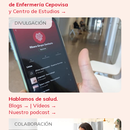
de Enfermería Cepovisa
y Centro de Estudios
DIVULGACIÓN
Hablamos de salud.
Blogs →
|
Vídeos →
Nuestro podcast
COLABORACIÓN