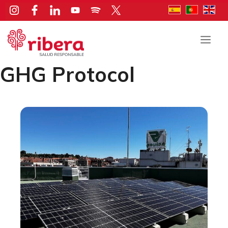
Saltar
al
contenido
Men
GHG Protocol