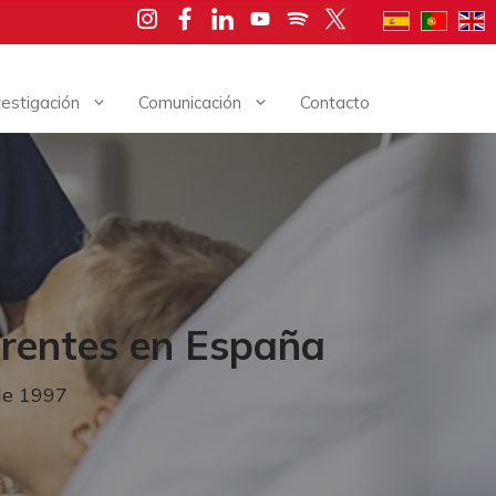
vestigación
Comunicación
Contacto
erentes en España
sde 1997