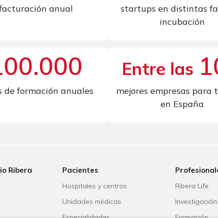
facturación anual
startups en distintas f
incubación
120.000
1
Entre las
s de formación anuales
mejores empresas para t
en España
io Ribera
Pacientes
Profesional
Hospitales y centros
Ribera Life
Unidades médicas
Investigación
o
Especialidades
Formación