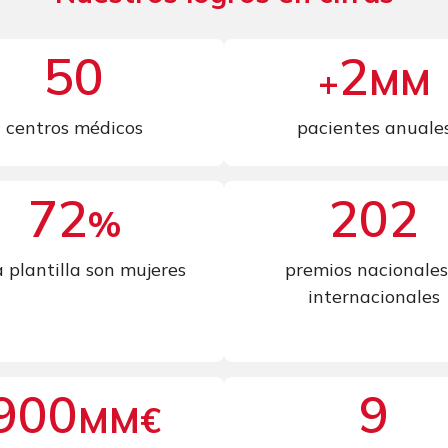
66
2
+
MM
centros médicos
pacientes anuale
72
202
%
a plantilla son mujeres
premios nacionales
internacionales
900
9
MM€