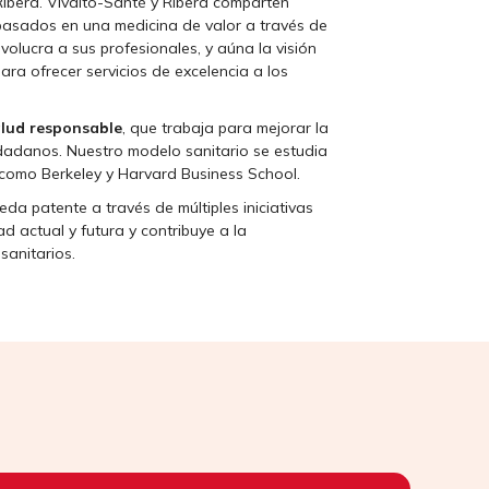
Ribera. Vivalto-Santé y Ribera comparten
o basados en una medicina de valor a través de
olucra a sus profesionales, y aúna la visión
 para ofrecer servicios de excelencia a los
alud responsable
, que trabaja para mejorar la
iudadanos. Nuestro modelo sanitario se estudia
 como Berkeley y Harvard Business School.
da patente a través de múltiples iniciativas
d actual y futura y contribuye a la
sanitarios.