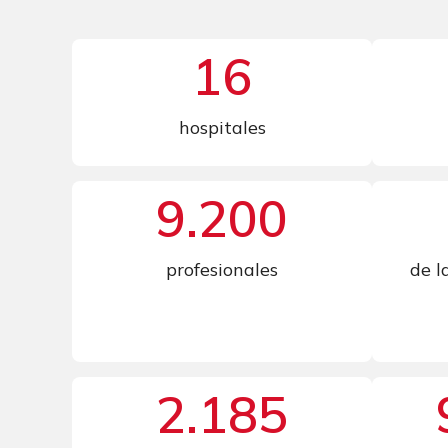
16
hospitales
9.200
profesionales
de l
2.185