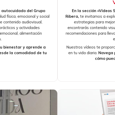
e autocuidado del Grupo
En la sección «Vídeos 
d física, emocional y social
Ribera,
te invitamos a expl
de contenido audiovisual,
estrategias para mejor
prácticos y actividades
encontrarás contenido vis
 emocional, alimentación
recomendaciones para llevar 
.
e
tu bienestar y aprende a
Nuestros vídeos te proporci
desde la comodidad de tu
en tu vida diaria.
Navega p
cómo puede