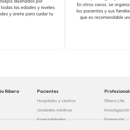
onsejos diseñados por
En otros casos,
se organiz
a todas las edades y niveles
los pacientes y sus famili
dades y únete para cuidar tu
que es recomendable una 
io Ribera
Pacientes
Profesional
Hospitales y centros
Ribera Life
Unidades médicas
Investigación
o
Especialidades
Formación
s
Aseguradoras
Escuela unive