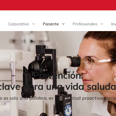
Corporativo
Paciente
Profesionales
In
Prevención:
 clave para una vida saluda
 es solo una palabra, es una actitud proactiva haci