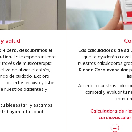
 y salud
Ca
 Ribera, descubrimos el
Las calculadoras de sal
utica.
Este espacio integra
que te ayudarán a evalua
a través de musicoterapia,
nuestras calculadoras grat
tivo de aliviar el estrés,
Riesgo Cardiovascular
p
encia de cuidado. Explora
fí
, conciertos en vivo y listas
Accede a nuestras calcula
e nuestros pacientes y
corporal y evaluar tu 
mantene
 tu bienestar, y estamos
Calculadora de ri
tribuyan a tu salud.
cardiovascular
→