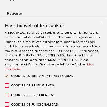
Paciente
×
Atención al paciente
Ese sitio web utiliza cookies
Aseguradoras
RIBERA SALUD, S.A.U, utiliza cookies de terceros con la finalidad de
Resultados de laboratorio
realizar un análisis estadístico de la utilización de navegación de los
usuarios en la página web, así como para poder impactarles con
Consentimiento informado
publicidad personalizada. Los usuarios pueden aceptar las cookies a
Paciente internacional
través de la opción a su disposición, RECHAZAR SU USO pulsando el
botón de "RECHAZAR TODO" y CONFIGURAR LAS COOKIES si lo
desean pulsando la opción de "MOSTRAR DETALLES". Puede
encontrar más información en nuestra Política de Cookies.
Más
Actualidad
información
Trabaja con nosotros
COOKIES ESTRICTAMENTE NECESARIAS
Portal de empleado
COOKIES DE RENDIMIENTO
Contacto
COOKIES DE PREFERENCIAS
COOKIES DE FUNCIONALIDAD