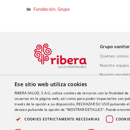
Categorías
Fundación
Grupo
,
Grupo sanitar
Quiénes somos
Nuestro equipo
Nuestro model
Ese sitio web utiliza cookies
Reconocimiento
RIBERA SALUD, S.A.U, utiliza cookies de terceros con la finalidad de r
Salud Responsa
usuarios en la página web, así como para poder impactarles con pub
través de la opción a su disposición, RECHAZAR SU USO pulsando
desean pulsando la opción de "MOSTRAR DETALLES". Puede encontra
COOKIES ESTRICTAMENTE NECESARIAS
COOKI