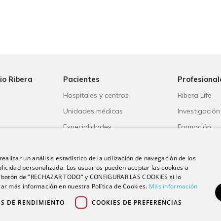
io Ribera
Pacientes
Profesional
Hospitales y centros
Ribera Life
Unidades médicas
Investigación
o
Especialidades
Formación
s
Aseguradoras
Escuela unive
ealizar un análisis estadístico de la utilización de navegación de los
ble
Portal del paciente
Trabaja con 
licidad personalizada. Los usuarios pueden aceptar las cookies a
 el botón de "RECHAZAR TODO" y CONFIGURAR LAS COOKIES si lo
r más información en nuestra Política de Cookies.
Más información
ES DE RENDIMIENTO
COOKIES DE PREFERENCIAS