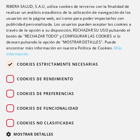
RIBERA SALUD, S.A.U, utiliza cookies de terceros con la finalidad de
Formación
realizar un análisis estadístico de la utilización de navegación de los
usuarios en la página web, así como para poder impactarles con
Escuela universitaria
publicidad personalizada. Los usuarios pueden aceptar las cookies a
Trabaja con nosotros
través de la opción a su disposición, RECHAZAR SU USO pulsando el
botón de "RECHAZAR TODO" y CONFIGURAR LAS COOKIES si lo
desean pulsando la opción de "MOSTRAR DETALLES". Puede
encontrar más información en nuestra Política de Cookies.
Más
Contacto
información
Actualidad
COOKIES ESTRICTAMENTE NECESARIAS
Contacto de prensa
Podcast
COOKIES DE RENDIMIENTO
Blogs
COOKIES DE PREFERENCIAS
COOKIES DE FUNCIONALIDAD
COOKIES NO CLASIFICADAS
© 2026 Grupo sanitario Ribera
|
|
|
Aviso legal
Política de privacidad
Política de cookies
MOSTRAR DETALLES
Canal Ético