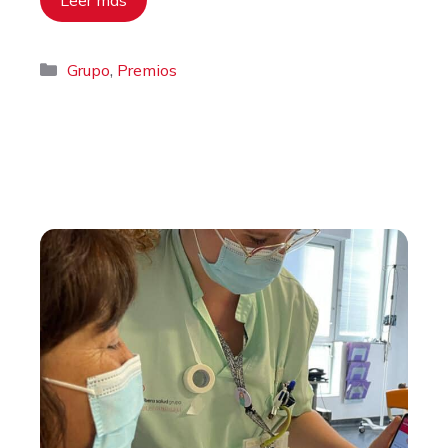
Leer más
Categorías
,
Grupo
Premios