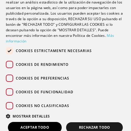
realizar un análisis estadístico de la utilización de navegación de los
usuarios en la página web, así como para poder impactarles con
Escuela universitaria
publicidad personalizada. Los usuarios pueden aceptar las cookies a
Trabaja con nosotros
través de la opción a su disposición, RECHAZAR SU USO pulsando el
botón de "RECHAZAR TODO" y CONFIGURAR LAS COOKIES si lo
desean pulsando la opción de "MOSTRAR DETALLES". Puede
encontrar más información en nuestra Política de Cookies.
Contacto
Más
información
Actualidad
COOKIES ESTRICTAMENTE NECESARIAS
Contacto de prensa
Podcast
COOKIES DE RENDIMIENTO
Blogs
COOKIES DE PREFERENCIAS
COOKIES DE FUNCIONALIDAD
COOKIES NO CLASIFICADAS
© 2026 Grupo sanitario Ribera
|
|
|
Aviso legal
Política de privacidad
Política de cookies
MOSTRAR DETALLES
Canal Ético
ACEPTAR TODO
RECHAZAR TODO