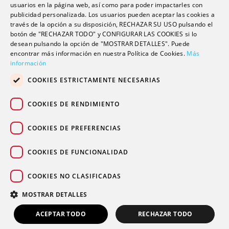
usuarios en la página web, así como para poder impactarles con
Escuela universitaria
publicidad personalizada. Los usuarios pueden aceptar las cookies a
Trabaja con nosotros
través de la opción a su disposición, RECHAZAR SU USO pulsando el
botón de "RECHAZAR TODO" y CONFIGURAR LAS COOKIES si lo
desean pulsando la opción de "MOSTRAR DETALLES". Puede
Contacto
encontrar más información en nuestra Política de Cookies.
Más
información
Actualidad
COOKIES ESTRICTAMENTE NECESARIAS
Contacto de prensa
Podcast
COOKIES DE RENDIMIENTO
Blogs
COOKIES DE PREFERENCIAS
COOKIES DE FUNCIONALIDAD
COOKIES NO CLASIFICADAS
© 2026 Grupo sanitario Ribera
|
|
|
Aviso legal
Política de privacidad
Política de cookies
MOSTRAR DETALLES
Canal Ético
ACEPTAR TODO
RECHAZAR TODO
PIDE TU CITA