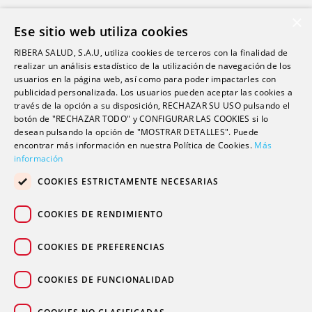
Ribera Life
×
Ese sitio web utiliza cookies
Investigación
RIBERA SALUD, S.A.U, utiliza cookies de terceros con la finalidad de
Formación
realizar un análisis estadístico de la utilización de navegación de los
usuarios en la página web, así como para poder impactarles con
Escuela universitaria
publicidad personalizada. Los usuarios pueden aceptar las cookies a
Trabaja con nosotros
través de la opción a su disposición, RECHAZAR SU USO pulsando el
botón de "RECHAZAR TODO" y CONFIGURAR LAS COOKIES si lo
desean pulsando la opción de "MOSTRAR DETALLES". Puede
Contacto
encontrar más información en nuestra Política de Cookies.
Más
información
Actualidad
COOKIES ESTRICTAMENTE NECESARIAS
Contacto de prensa
Podcast
COOKIES DE RENDIMIENTO
Blogs
COOKIES DE PREFERENCIAS
COOKIES DE FUNCIONALIDAD