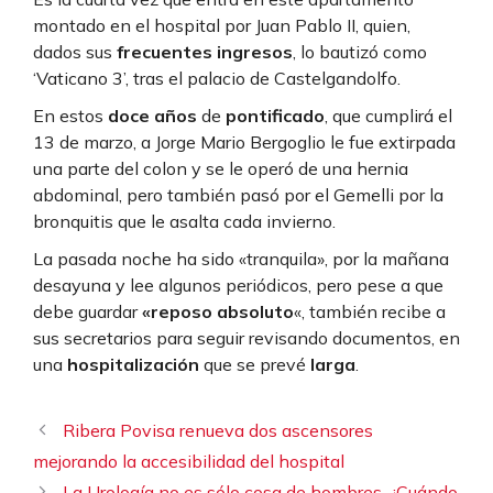
montado en el hospital por Juan Pablo II, quien,
dados sus
frecuentes ingresos
, lo bautizó como
‘Vaticano 3’, tras el palacio de Castelgandolfo.
En estos
doce años
de
pontificado
, que cumplirá el
13 de marzo, a Jorge Mario Bergoglio le fue extirpada
una parte del colon y se le operó de una hernia
abdominal, pero también pasó por el Gemelli por la
bronquitis que le asalta cada invierno.
La pasada noche ha sido «tranquila», por la mañana
desayuna y lee algunos periódicos, pero pese a que
debe guardar
«reposo absoluto
«, también recibe a
sus secretarios para seguir revisando documentos, en
una
hospitalización
que se prevé
larga
.
Ribera Povisa renueva dos ascensores
mejorando la accesibilidad del hospital
La Urología no es sólo cosa de hombres. ¿Cuándo