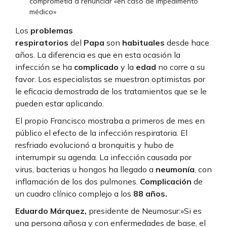
comprometía a renunciar «en caso de impedimento
médico»
Los
problemas
respiratorios
del
Papa
son
habituales
desde hace
años. La diferencia es que en esta ocasión la
infección se ha
complicado
y la
edad
no corre a su
favor. Los especialistas se muestran optimistas por
le eficacia demostrada de los tratamientos que se le
pueden estar aplicando.
El propio Francisco mostraba a primeros de mes en
público el efecto de la infección respiratoria. El
resfriado evolucionó a bronquitis y hubo de
interrumpir su agenda. La infección causada por
virus, bacterias u hongos ha llegado a
neumonía
, con
inflamación de los dos pulmones.
Complicación
de
un cuadro clínico complejo a los
88 años.
Eduardo Márquez,
presidente de Neumosur:»Si es
una persona añosa y con enfermedades de base, el