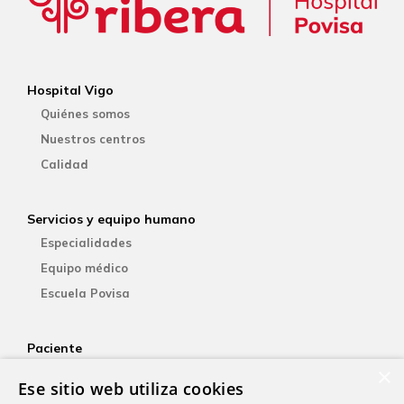
Hospital Vigo
Quiénes somos
Nuestros centros
Calidad
Servicios y equipo humano
Especialidades
Equipo médico
Escuela Povisa
Paciente
×
Aseguradoras
Ese sitio web utiliza cookies
YOsalud