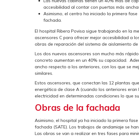
Las nuevas cabinas tienen un 40% más de capac
accesibilidad al contar con puertas más anchas
Asimismo, el centro ha iniciado la primera fase
fachada.
El hospital Ribera Povisa sigue trabajando en la m
ascensores C para ofrecer mejor accesibilidad a los
obras de reparación del sistema de aislamiento de
Los dos nuevos ascensores son mucho más rápidos y
concreto aumentan en un 40% su capacidad. Ademá
ancho respecto a los anteriores, con los que se mej
similares.
Estos ascensores, que conectan las 12 plantas que 
energética de clase A (cuando los anteriores eran 
electricidad en determinadas condiciones lo que s
Obras de la fachada
Asimismo, el hospital ya ha iniciado la primera fas
fachada (SATE). Los trabajos de andamiaje se han 
Las obras se van a realizar en tres fases para mini