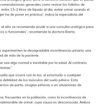
recomendaciones generales como revisar los hábitos de
ntre 1,5-2 litros de líquido al día, evitar orinar usando el
r ha de poner en práctica”, indica la especialista del
s al año se recomienda acudir a una consulta urológica para
icos o funcionales”, recomienda la doctora Barrio.
es experimenten la desagradable incontinencia urinaria, una
ad de vida de la paciente.
e sea algo normal e inevitable por la edad. Al contrario,
íntomas”.
quella que ocurre con la tos, el estornudo o cualquier
debilidad de los músculos del suelo pélvico. Esta
erzos de parto, cirugías pélvicas o en situaciones de
na, frecuentes en la población, como la incontinencia de
 indemorable de orinar, cuya causa es desconocida. Ambos