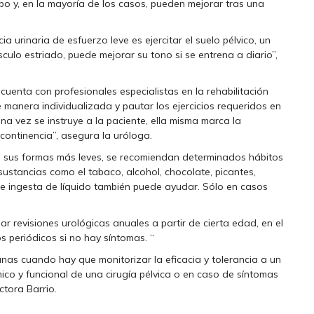
mpo y, en la mayoría de los casos, pueden mejorar tras una
a urinaria de esfuerzo leve es ejercitar el suelo pélvico, un
ulo estriado, puede mejorar su tono si se entrena a diario”,
 cuenta con profesionales especialistas en la rehabilitación
manera individualizada y pautar los ejercicios requeridos en
na vez se instruye a la paciente, ella misma marca la
incontinencia”, asegura la uróloga.
 en sus formas más leves, se recomiendan determinados hábitos
 sustancias como el tabaco, alcohol, chocolate, picantes,
de ingesta de líquido también puede ayudar. Sólo en casos
r revisiones urológicas anuales a partir de cierta edad, en el
 periódicos si no hay síntomas. “
unas cuando hay que monitorizar la eficacia y tolerancia a un
ico y funcional de una cirugía pélvica o en caso de síntomas
octora Barrio.