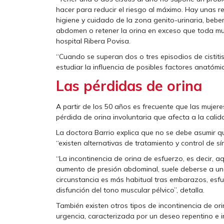
hacer para reducir el riesgo al máximo. Hay unas 
higiene y cuidado de la zona genito-urinaria, beber e
abdomen o retener la orina en exceso que toda muje
hospital Ribera Povisa.
“Cuando se superan dos o tres episodios de cistiti
estudiar la influencia de posibles factores anatóm
Las pérdidas de orina
A partir de los 50 años es frecuente que las mujer
pérdida de orina involuntaria que afecta a la calid
La doctora Barrio explica que no se debe asumir qu
“existen alternativas de tratamiento y control de s
“La incontinencia de orina de esfuerzo, es decir, a
aumento de presión abdominal, suele deberse a una 
circunstancia es más habitual tras embarazos, esfu
disfunción del tono muscular pélvico”, detalla.
También existen otros tipos de incontinencia de ori
urgencia, caracterizada por un deseo repentino e