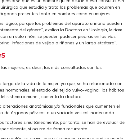
e pensarse que es un hombre quien acude a esa consulta. Sin
uirúrgica que estudia y trata los problemas que ocurren en
tra, órganos presentes tanto en hombres como en mujeres.
s lógico, porque los problemas del aparato urinario pueden
ntemente del género”, explica la Doctora en Urología, Miriam
 con un solo riñón, se pueden padecer piedras en las vías
rina, infecciones de vejiga o riñones y un largo etcétera”.
es
las mujeres, es decir, las más consultadas son las
 lo largo de la vida de la mujer, ya que, se ha relacionado con
es hormonales, el estado del tejido vulvo-vaginal, los hábitos
 del sistema inmune”, comenta la doctora.
a alteraciones anatómicas y/o funcionales que aumenten el
nso de órganos pélvicos o un vaciado vesical inadecuado.
tos factores simultáneamente, por tanto, se han de evaluar de
specialmente, si ocurre de forma recurrente.
blema urológico grave, pero sí conviene conocer qué se puede