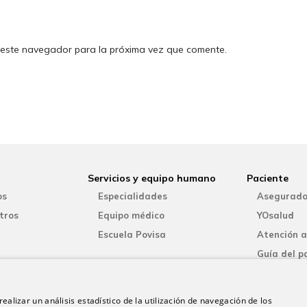
 este navegador para la próxima vez que comente.
Servicios y equipo humano
Paciente
os
Especialidades
Asegurado
tros
Equipo médico
YOsalud
Escuela Povisa
Atención a
Guía del p
Consentim
informado
ealizar un análisis estadístico de la utilización de navegación de los
Paciente i