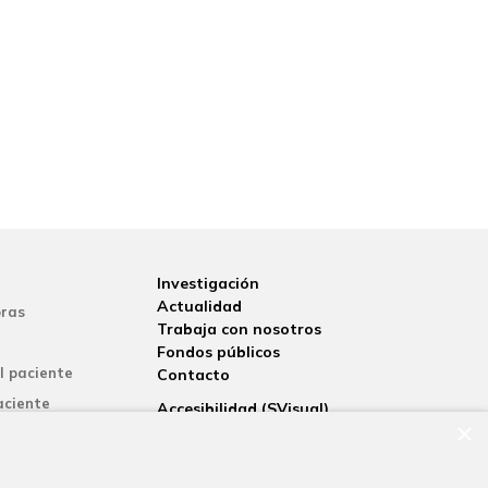
Investigación
Actualidad
ras
Trabaja con nosotros
Fondos públicos
l paciente
Contacto
aciente
Accesibilidad (SVisual)
×
iento
nternacional