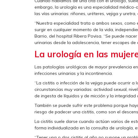
Cuando hablamos de una cita con el urólogo, suel
embargo, la urología es una especialidad médico-q
las vías urinarias: riñones, uréteres, vejiga y ure
“Nuestra especialidad trata a ambos sexos, como e
surgir en cualquier momento de la vida, independie
Barrio, del hospital Ribera Povisa. “Se puede nacer
urinarias desde la adolescencia, tener escapes de o
La urología en las mujer
Las patologías urológicas de mayor prevalencia en 
infecciones urinarias y la incontinencia.
“La cistitis o infección de la vejiga puede ocurrir a
circunstancias muy variadas: actividad sexual, nivel
de ingesta de líquidos y de micción y la integridad
También se puede sufrir este problema porque hay
riesgo de padecer una cistitis, como son el desce
La cistitis suele darse cuando actúan varios de es
forma individualizada en la consulta de urología, e
“Tener una o dos cistitis al año no supone un pro